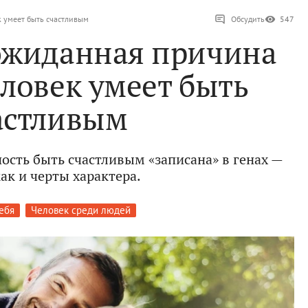
к умеет быть счастливым
Обсудить
547
ожиданная причина
еловек умеет быть
астливым
ость быть счастливым «записана» в генах —
как и черты характера.
ебя
Человек среди людей