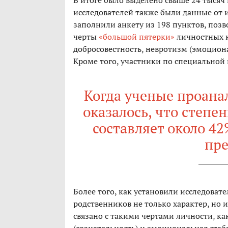
В итоге было выделено свыше 24 тысяч 
исследователей также были данные от и
заполнили анкету из 198 пунктов, поз
черты
«большой пятерки»
личностных к
добросовестность, невротизм (эмоциона
Кроме того, участники по специальной
Когда ученые проана
оказалось, что степе
составляет около 42
пр
Более того, как установили исследоват
родственников не только характер, но 
связано с такими чертами личности, ка