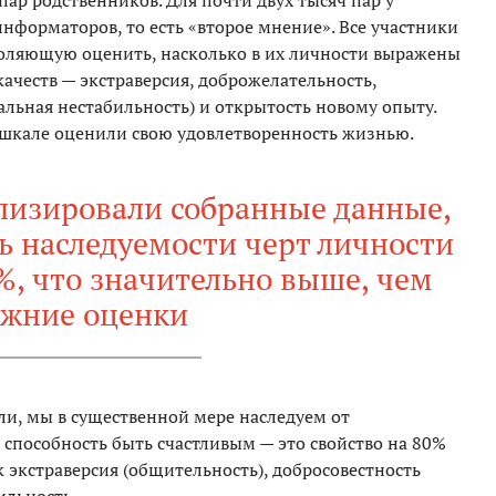
пар родственников. Для почти двух тысяч пар у
нформаторов, то есть «второе мнение». Все участники
воляющую оценить, насколько в их личности выражены
ачеств — экстраверсия, доброжелательность,
льная нестабильность) и открытость новому опыту.
 шкале оценили свою удовлетворенность жизнью.
лизировали собранные данные,
нь наследуемости черт личности
%, что значительно выше, чем
ежние оценки
ели, мы в существенной мере наследуем от
и способность быть счастливым — это свойство на 80%
к экстраверсия (общительность), добросовестность