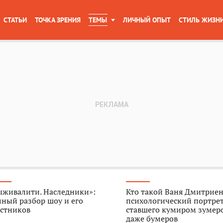
СТАТЬИ
ТОЧКА ЗРЕНИЯ
ТЕМЫ
ЛИЧНЫЙ ОПЫТ
СТИЛЬ ЖИЗН
ыживалити. Наследники»:
Кто такой Ваня Дмитриен
ный разбор шоу и его
психологический портрет
астников
ставшего кумиром зумер
даже бумеров