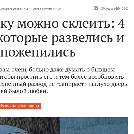
 которые развелись и снова поженились
Обсудить
562
ку можно склеить: 4
 которые развелись и
 поженились
 вам очень больно даже думать о бывшем
 чтобы простить его и тем более возобновить
зненный развод не «запирает» наглухо дверь
ей былой любви.
Мужчина и женщина