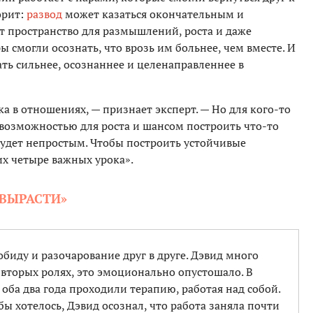
орит:
развод
может казаться окончательным и
т пространство для размышлений, роста и даже
ы смогли осознать, что врозь им больнее, чем вместе. И
ать сильнее, осознаннее и целенаправленнее в
ка в отношениях, — признает эксперт. — Но для кого-то
возможностью для роста и шансом построить что-то
будет непростым. Чтобы построить устойчивые
х четыре важных урока».
«ВЫРАСТИ»
обиду и разочарование друг в друге. Дэвид много
а вторых ролях, это эмоционально опустошало. В
о оба два года проходили терапию, работая над собой.
бы хотелось, Дэвид осознал, что работа заняла почти