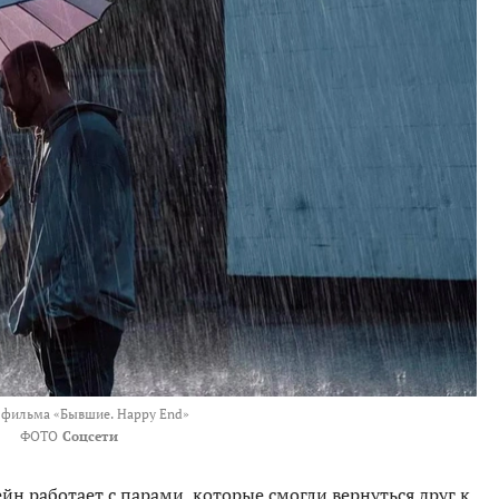
 фильма «Бывшие. Happy End»
ФОТО
Соцсети
н работает с парами, которые смогли вернуться друг к