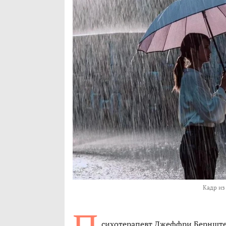
Кадр из
сихотерапевт Джеффри Бернштей