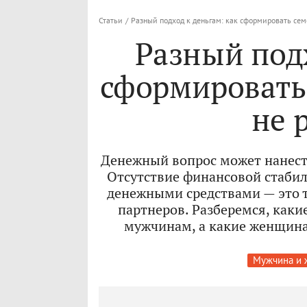
Статьи
/
Разный подход к деньгам: как сформировать се
Разный подх
сформировать
не 
Денежный вопрос может нанест
Отсутствие финансовой стабил
денежными средствами — это т
партнеров. Разберемся, как
мужчинам, а какие женщинам
Мужчина и 