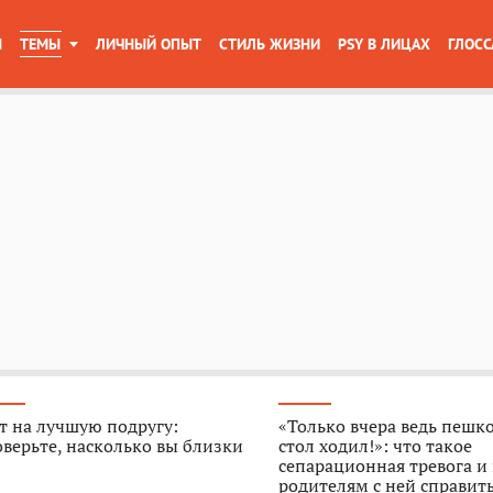
Я
ТЕМЫ
ЛИЧНЫЙ ОПЫТ
СТИЛЬ ЖИЗНИ
PSY В ЛИЦАХ
ГЛОСС
т на лучшую подругу:
«Только вчера ведь пешк
верьте, насколько вы близки
стол ходил!»: что такое
сепарационная тревога и
родителям с ней справит