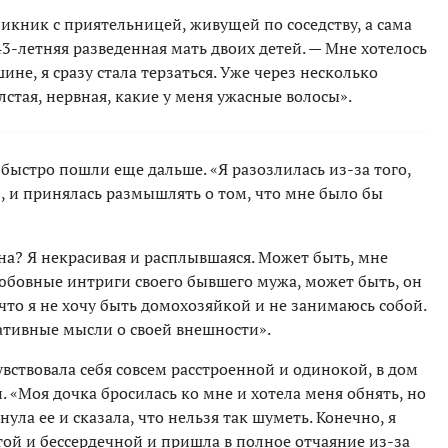
пикник с приятельницей, живущей по соседству, а сама
43-летняя разведенная мать двоих детей. — Мне хотелось
ине, я сразу стала терзаться. Уже через несколько
олстая, нервная, какие у меня ужасные волосы».
 быстро пошли еще дальше. «Я разозлилась из-за того,
л, и принялась размышлять о том, что мне было бы
жна? Я некрасивая и расплывшаяся. Может быть, мне
любовные интриги своего бывшего мужа, может быть, он
 что я не хочу быть домохозяйкой и не занимаюсь собой.
ативные мысли о своей внешности».
увствовала себя совсем расстроенной и одинокой, в дом
. «Моя дочка бросилась ко мне и хотела меня обнять, но
ула ее и сказала, что нельзя так шуметь. Конечно, я
ой и бессердечной и пришла в полное отчаяние из-за