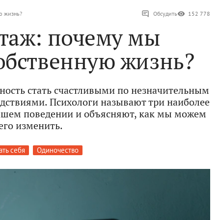
ю жизнь?
Обсудить
152 778
таж: почему мы
обственную жизнь?
ость стать счастливыми по незначительным
дствиями. Психологи называют три наиболее
ашем поведении и объясняют, как мы можем
его изменить.
ать себя
Одиночество