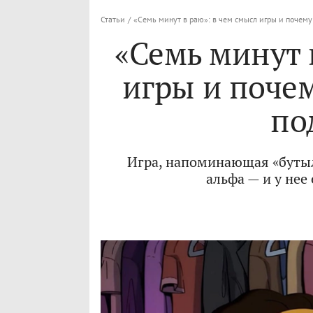
Статьи
/
«Семь минут в раю»: в чем смысл игры и почему
«Семь минут 
игры и почем
по
Игра, напоминающая «бутыл
альфа — и у нее