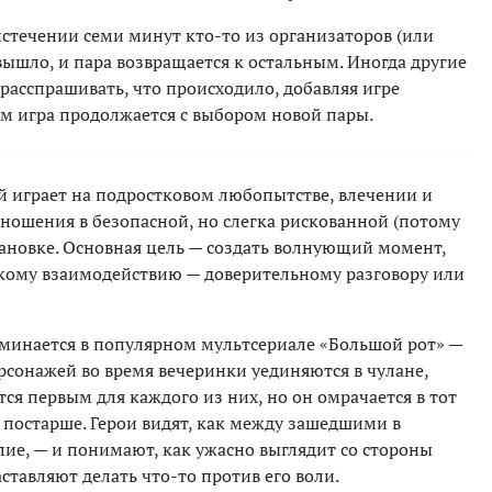
 истечении семи минут кто-то из организаторов (или
вышло, и пара возвращается к остальным. Иногда другие
расспрашивать, что происходило, добавляя игре
ем игра продолжается с выбором новой пары.
й играет на подростковом любопытстве, влечении и
ношения в безопасной, но слегка рискованной (потому
становке. Основная цель — создать волнующий момент,
кому взаимодействию — доверительному разговору или
оминается в популярном мультсериале «Большой рот» —
ерсонажей во время вечеринки уединяются в чулане,
ся первым для каждого из них, но он омрачается в тот
а постарше. Герои видят, как между зашедшими в
ие, — и понимают, как ужасно выглядит со стороны
аставляют делать что-то против его воли.