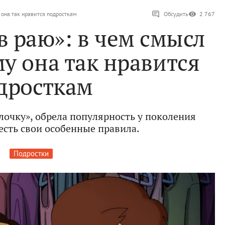
 она так нравится подросткам
Обсудить
2 767
в раю»: в чем смысл
у она так нравится
дросткам
очку», обрела популярность у поколения
 есть свои особенные правила.
Подростки