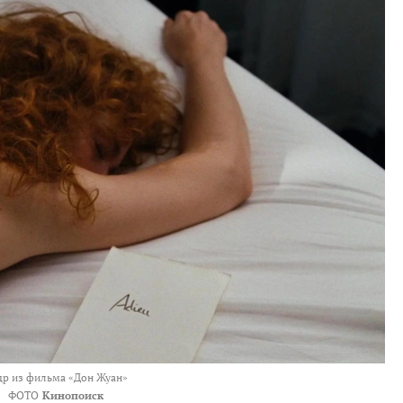
др из фильма «Дон Жуан»
ФОТО
Кинопоиск