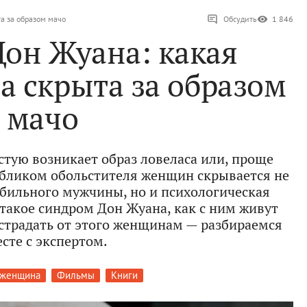
а за образом мачо
Обсудить
1 846
он Жуана: какая
а скрыта за образом
мачо
стую возникает образ ловеласа или, проще
 обликом обольстителя женщин скрывается не
бильного мужчины, но и психологическая
 такое синдром Дон Жуана, как с ним живут
острадать от этого женщинам — разбираемся
сте с экспертом.
 женщина
Фильмы
Книги