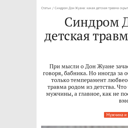
Статьи
/
Синдром Дон Жуана: какая детская травма скрыт
Синдром Д
детская травм
При мысли о Дон Жуане зача
говоря, бабника. Но иногда за
только темперамент любвео
травма родом из детства. Что
мужчины, а главное, как не п
вме
Мужчина и