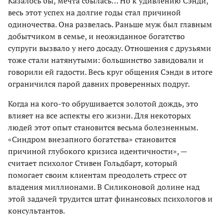
Казалось бы, мечта сбылась… Но к удивлению Сэнди,
весь этот успех на долгие годы стал причиной
одиночества. Она развелась. Раньше муж был главным
добытчиком в семье, и неожиданное богатство
супруги вызвало у него досаду. Отношения с друзьями
тоже стали натянутыми: большинство завидовали и
говорили ей гадости. Весь круг общения Сэнди в итоге
ограничился парой давних проверенных подруг.
Когда на кого-то обрушивается золотой дождь, это
влияет на все аспекты его жизни. Для некоторых
людей этот опыт становится весьма болезненным.
«Синдром внезапного богатства» становится
причиной глубокого кризиса идентичности», —
считает психолог Стивен Гольдбарт, который
помогает своим клиентам преодолеть стресс от
владения миллионами. В Силиконовой долине над
этой задачей трудится штат финансовых психологов и
консультантов.