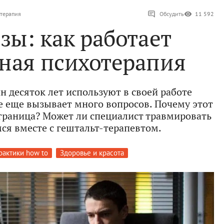
отерапия
Обсудить
11 592
зы: как работает
ная психотерапия
н десяток лет используют в своей работе
е еще вызывает много вопросов. Почему этот
 граница? Может ли специалист травмировать
ся вместе с гештальт-терапевтом.
рактики how to
Здоровье и красота