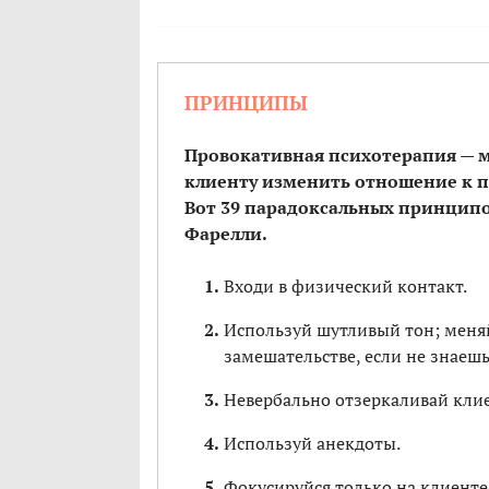
ПРИНЦИПЫ
Провокативная психотерапия — 
клиенту изменить отношение к п
Вот 39 парадоксальных принцип
Фарелли.
Входи в физический контакт.
Используй шутливый тон; меняй
замешательстве, если не знаешь,
Невербально отзеркаливай клие
Используй анекдоты.
Фокусируйся только на клиенте