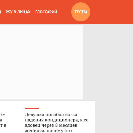
И
PSY В ЛИЦАХ
ГЛОССАРИЙ
ТЕСТЫ
?»:
Девушка погибла из-за
а
падения кондиционера, а ее
т в
вдовец через 8 месяцев
женился: почему это