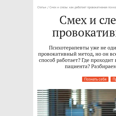
Статьи
/
Смех и слезы: как работает провокативная псих
Смех и сле
провокатив
Психотерапевты уже не оди
провокативный метод, но он вс
способ работает? Где проходит
пациента? Разбираем
Познать себя
П