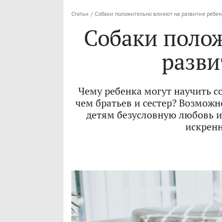
Статьи
/
Собаки положительно влияют на развитие ребен
Собаки поло
разви
Чему ребенка могут научить с
чем братьев и сестер? Возможн
детям безусловную любовь и
искренн