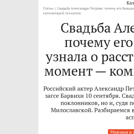
Каз
Статьи
/
Свадьба Александра Петрова: почему его бывшая
комментарий психолога
Свадьба Ал
почему ег
узнала о расс
момент — ком
Российский актер Александр Пе
загсе Барвихи 10 сентября. Сва
поклонников, но и, судя 
Милославской. Разбираемся 
ас
Мужчина и 