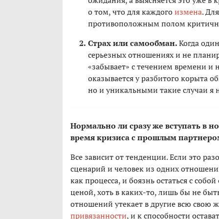
ожидания, а выясняется это уже в
о том, что для каждого
измена
. Дл
противоположным полом критично. 
Страх или самообман.
Когда один
серьезных отношениях и не планир
«забывает» с течением времени и н
оказывается у разбитого корыта об
но и уникальными такие случаи я н
Нормально ли сразу же вступать в н
время кризиса с прошлым партнеро
Все зависит от тенденции. Если это разо
сценарий и человек из одних отношений
как процесса, и боязнь остаться с собо
ценой, хоть в каких-то, лишь бы не быт
отношений утекает в другие всю свою ж
привязанности
, и к способности остав