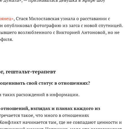
не думала», — признавалась девушка в эфире шоу
лянец»
, Стася Милославская узнала о расставании с
он опубликовал фотографию из загса с новой спутницей.
бывшего возлюбленного с Викторией Антоновой, но не
офиля.
г, гештальт-терапевт
оценивать свой статус в отношениях?
ин таких расхождений в информации.
е отношений, взглядах и планах каждого из
тречается такое, что много в отношениях
Конфликт начинается там, где не совпадают ценности и