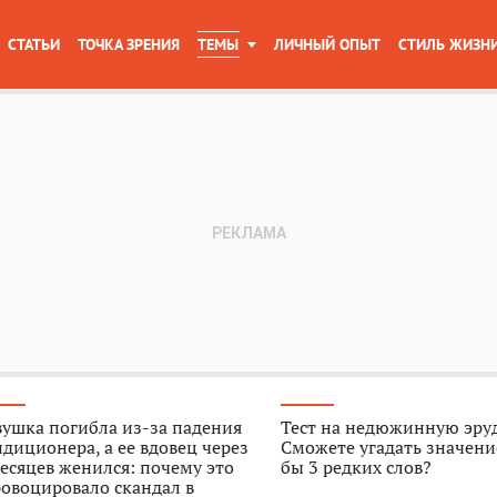
СТАТЬИ
ТОЧКА ЗРЕНИЯ
ТЕМЫ
ЛИЧНЫЙ ОПЫТ
СТИЛЬ ЖИЗН
ушка погибла из-за падения
Тест на недюжинную эру
диционера, а ее вдовец через
Сможете угадать значени
есяцев женился: почему это
бы 3 редких слов?
овоцировало скандал в