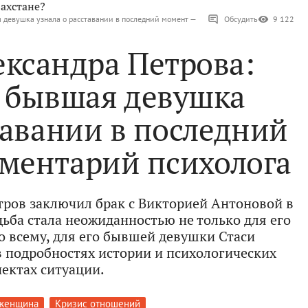
ахстане?
 девушка узнала о расставании в последний момент —
Обсудить
9 122
ександра Петрова:
о бывшая девушка
тавании в последний
ментарий психолога
тров заключил брак с Викторией Антоновой в
дьба стала неожиданностью не только для его
по всему, для его бывшей девушки Стаси
в подробностях истории и психологических
пектах ситуации.
женщина
Кризис отношений