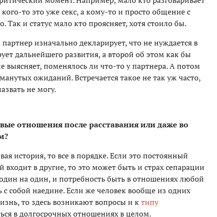
 критический момент. Например, мало кто разговаривает
я кого-то это уже секс, а кому-то и просто общение с
Так и статус мало кто проясняет, хотя стоило бы.
 партнер изначально декларирует, что не нуждается в
ует дальнейшего развития, а второй об этом как бы
е выясняет, поменялось ли что-то у партнера. А потом
манутых ожиданий. Встречается такое не так уж часто,
азвать не могу.
овые отношения после расставания или даже во
м?
вая история, то все в порядке. Если это постоянный
 входит в другие, то это может быть и страх сепарации
й один на один, и потребность быть в отношениях любой
ь с собой наедине. Если же человек вообще из одних
изнь, то здесь возникают вопросы и к
типу
аться в долгосрочных отношениях в целом.