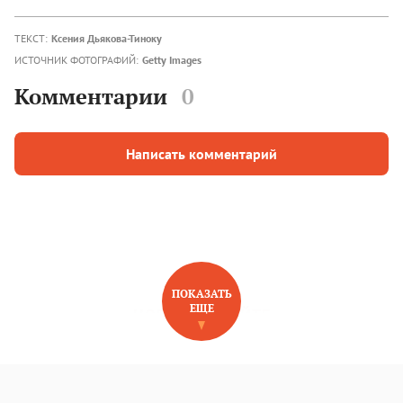
ТЕКСТ:
Ксения Дьякова-Тиноку
ИСТОЧНИК ФОТОГРАФИЙ:
Getty Images
Комментарии
0
Написать комментарий
ПОКАЗАТЬ
ЕЩЕ
НОВОЕ НА САЙТЕ