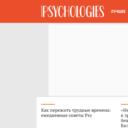
ЛУЧШЕЕ
Как пережить трудные времена:
«Н
ежедневные советы Psy
к з
бе
Бил