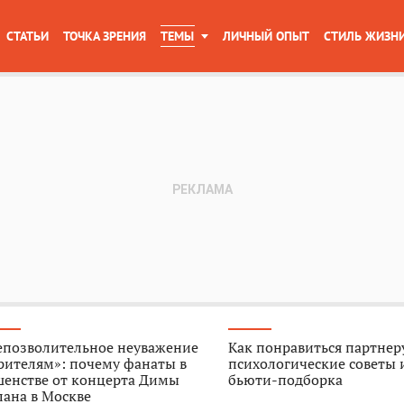
СТАТЬИ
ТОЧКА ЗРЕНИЯ
ТЕМЫ
ЛИЧНЫЙ ОПЫТ
СТИЛЬ ЖИЗН
епозволительное неуважение
Как понравиться партнер
рителям»: почему фанаты в
психологические советы 
шенстве от концерта Димы
бьюти-подборка
ана в Москве