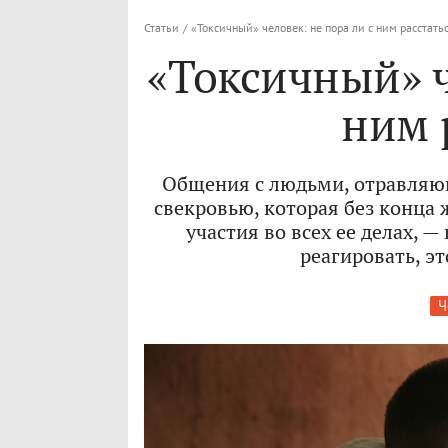
Статьи
/
«Токсичный» человек: не пора ли с ним расстать
«Токсичный» ч
ним 
Общения с людьми, отравляю
свекровью, которая без конца 
участия во всех ее делах, —
реагировать, э
Ч