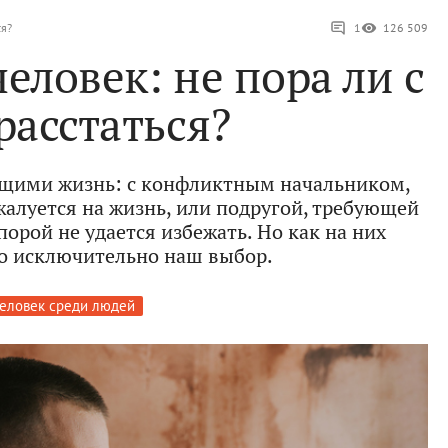
ся?
1
126 509
еловек: не пора ли с
расстаться?
щими жизнь: с конфликтным начальником,
жалуется на жизнь, или подругой, требующей
 порой не удается избежать. Но как на них
то исключительно наш выбор.
еловек среди людей