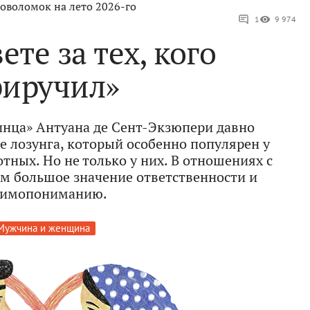
оволомок на лето 2026-го
1
9 974
ете за тех, кого
риручил»
инца» Антуана де Сент-Экзюпери давно
е лозунга, который особенно популярен у
тных. Но не только у них. В отношениях с
м большое значение ответственности и
аимопониманию.
Мужчина и женщина