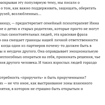
раскрывая эту популярную тему, мы писали о
 о том, как важно поддерживать, защищать, оберегать
 друзей, возлюбленных…
раницу, — предостерегает семейный психотерапевт Инна
не о детях и старых родителях, которые просто не могут
ослых самостоятельных людей, эта красивая фраза
о она смещает границы нашей личной ответственности
 когда один из партнеров почему-то должен быть в
ды и неудачи другого. Она оправдывает эмоциональную
неспособных опираться на себя, принимать решения, чье
ния другого человека. И таких взрослых людей гораздо
потребность «приручить» и быть прирученными?
х — не что иное, как выстраивание зоны взаимного
инятия, в котором не страшно быть открытым и