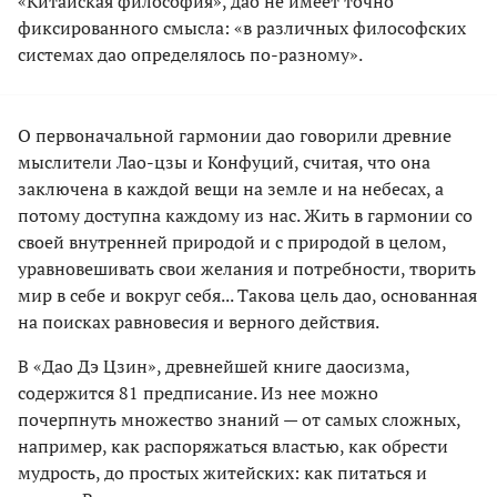
«Китайская философия», дао не имеет точно
фиксированного смысла: «в различных философских
системах дао определялось по-разному».
О первоначальной гармонии дао говорили древние
мыслители Лао-цзы и Конфуций, считая, что она
заключена в каждой вещи на земле и на небесах, а
потому доступна каждому из нас. Жить в гармонии со
своей внутренней природой и с природой в целом,
уравновешивать свои желания и потребности, творить
мир в себе и вокруг себя... Такова цель дао, основанная
на поисках равновесия и верного действия.
В «Дао Дэ Цзин», древнейшей книге даосизма,
содержится 81 предписание. Из нее можно
почерпнуть множество знаний — от самых сложных,
например, как распоряжаться властью, как обрести
мудрость, до простых житейских: как питаться и