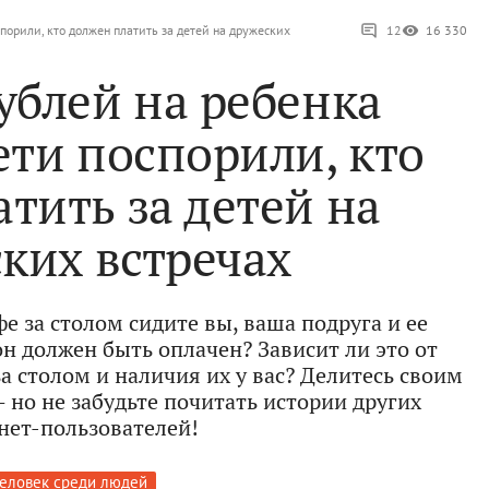
порили, кто должен платить за детей на дружеских
12
16 330
ублей на ребенка
ети поспорили, кто
тить за детей на
ких встречах
е за столом сидите вы, ваша подруга и ее
он должен быть оплачен? Зависит ли это от
за столом и наличия их у вас? Делитесь своим
но не забудьте почитать истории других
нет-пользователей!
еловек среди людей