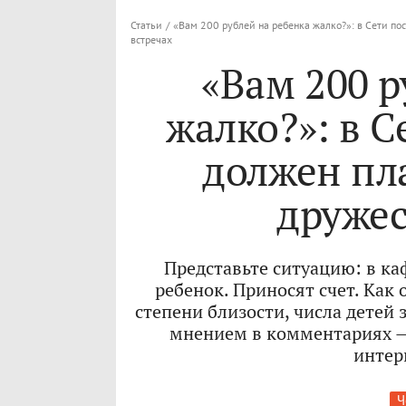
Статьи
/
«Вам 200 рублей на ребенка жалко?»: в Сети пос
встречах
«Вам 200 р
жалко?»: в С
должен пла
дружес
Представьте ситуацию: в каф
ребенок. Приносят счет. Как 
степени близости, числа детей 
мнением в комментариях — 
интер
Ч