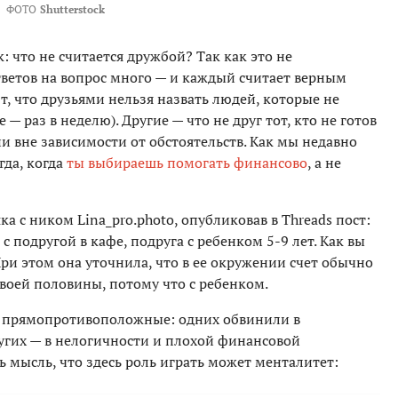
ФОТО
Shutterstock
к: что не считается дружбой? Так как это не
тветов на вопрос много — и каждый считает верным
, что друзьями нельзя назвать людей, которые не
— раз в неделю). Другие — что не друг тот, кто не готов
ии вне зависимости от обстоятельств. Как мы недавно
гда, когда
ты выбираешь помогать финансово
, а не
а с ником Lina_pro.photo, опубликовав в Threads пост:
с подругой в кафе, подруга с ребенком 5-9 лет. Как вы
При этом она уточнила, что в ее окружении счет обычно
воей половины, потому что с ребенком.
 прямопротивоположные: одних обвинили в
угих — в нелогичности и плохой финансовой
ь мысль, что здесь роль играть может менталитет: