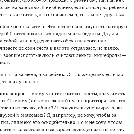
и, бывает, что кто-то приходит с ребенком, так как не с
олам на взрослых. Я не обеднею, если оплачу за ребенка
 все-таки считать, кто сколько съел, то там нет дружбы»
ообще не показатель. Это бесполезная глупость, которую
дый боится показаться жадным или бедным. Друзья —
м собой, а не поддерживать образ щедрого или
иваете не свои счета и вас это устраивает, не жалко,
. И вообще: богатые люди считают деньги, нищеброды —
лко».
латят и за меня, и за ребенка. Я так же делаю: если моя
, то я их угощаю»
зник вопрос. Почему многие считают постыдным иметь
ого? Почему (хоть и косвенно) нужно притворяться, что
ственных связях, общий? Продукты в супермаркете вы
 друзей и знакомых? Я, например, не хочу, чтобы за
тил, для меня это оскорбительно. Но и не хочу, чтобы
 платить за состоявшихся взрослых людей или их детей.