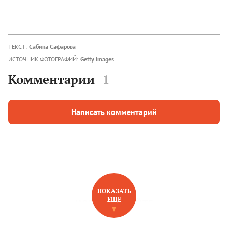
ТЕКСТ:
Сабина Сафарова
ИСТОЧНИК ФОТОГРАФИЙ:
Getty Images
Комментарии
1
Написать комментарий
ПОКАЗАТЬ
ЕЩЕ
НОВОЕ НА САЙТЕ