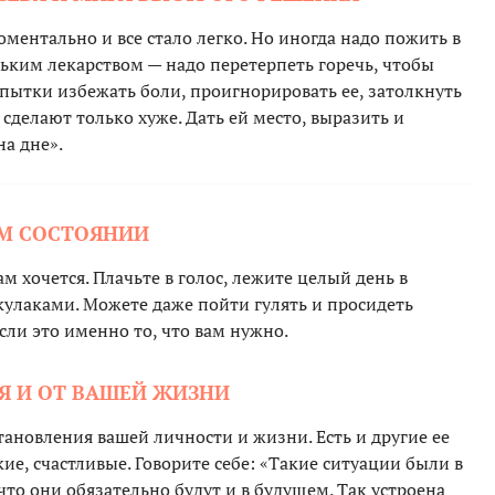
оментально и все стало легко. Но иногда надо пожить в
орьким лекарством — надо перетерпеть горечь, чтобы
пытки избежать боли, проигнорировать ее, затолкнуть
 сделают только хуже. Дать ей место, выразить и
на дне».
ОМ СОСТОЯНИИ
вам хочется. Плачьте в голос, лежите целый день в
 кулаками. Можете даже пойти гулять и просидеть
если это именно то, что вам нужно.
БЯ И ОТ ВАШЕЙ ЖИЗНИ
ановления вашей личности и жизни. Есть и другие ее
кие, счастливые. Говорите себе: «Такие ситуации были в
то они обязательно будут и в будущем. Так устроена