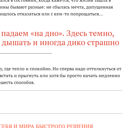
ался в состоянии, когда кажется, что жизнь зашла в
ичины бывают разные: не сбылась мечта, допущенная
ришлось отказаться или с кем-то попрощаться…
 падаем «на дно». Здесь темно,
о дышать и иногда дико страшно
, где тепло и спокойно. Но сперва надо оттолкнуться от
ы встать и прыгнуть или хотя бы просто начать медленно
 шесть способов.
 СЕБЯ И МИРА БЫСТРОГО РЕШЕНИЯ