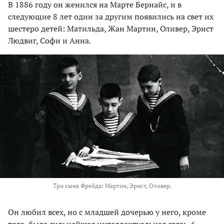
В 1886 году он женился на Марте Бернайс, и в
следующие 8 лет один за другим появились на свет их
шестеро детей: Матильда, Жан Мартин, Оливер, Эрнст
Людвиг, Софи и Анна.
Три сына Фрейда: Мартин, Эрнст, Оливер.
Он любил всех, но с младшей дочерью у него, кроме
того, была сильнейшая интеллектуальная связь. 6