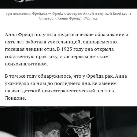
три поколения Фрейдов — Фрейд с дочерью Анной и внучкой Евой (дочь
Оливера и Хенни Фрейд), 1927 год.
Анна Фрейд получила педагогическое образование и
пять лет работала учительницей, одновременно
посещая лекции отца. В 1923 году она открыла
собственную практику, став первым детским
психоаналитиком.
В том же году обнаружилось, что у Фрейда рак. Анна
ухаживала за ним до последнего дня. Ее именем
назван детский психотерапевтический центр в
Лондоне.