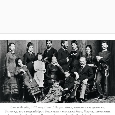
Семья Фрейд, 1876 год. Стоят: Паула, Анна, неизвестная девочка,
Зигмунд, его сводный брат Эмануэль и его жена Роза, Мария, племянник