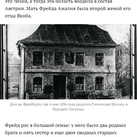
это Чехия, а тогда эта область входила в состав
Австрии. Мать Фрейда Амалия была второй женой его
отца Якоба.
Дом во Фрайбурге, где 6 мая 1856 года родился Сигизмунд Шломо, в
будущем Зигмунд.
Фрейд рос в большой семье: у него было два родных
брата и пять сестер и еще двое сводных старших