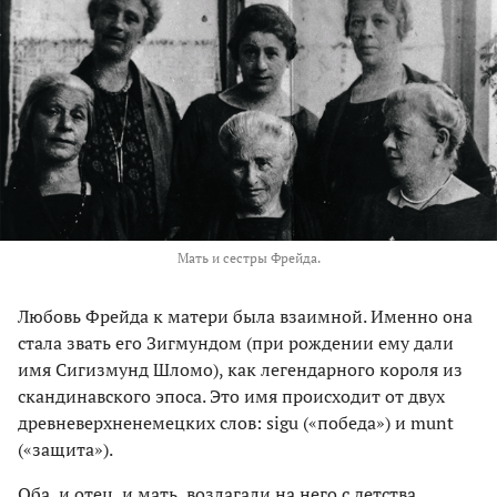
Мать и сестры Фрейда.
Любовь Фрейда к матери была взаимной. Именно она
стала звать его Зигмундом (при рождении ему дали
имя Сигизмунд Шломо), как легендарного короля из
скандинавского эпоса. Это имя происходит от двух
древневерхненемецких слов: sigu («победа») и munt
(«защита»).
Оба, и отец, и мать, возлагали на него с детства