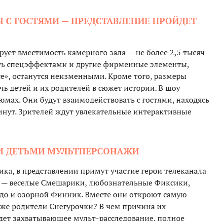
Ы С ГОСТЯМИ — ПРЕДСТАВЛЕНИЕ ПРОЙДЕТ
ует вместимость камерного зала — не более 2,5 тысяч
сть спецэффектами и другие фирменные элементы,
е», останутся неизменными. Кроме того, размеры
ь детей и их родителей в сюжет истории. В шоу
юмах. Они будут взаимодействовать с гостями, находясь
минут. Зрителей ждут увлекательные интерактивные
МИ ДЕТЬМИ МУЛЬТПЕРСОНАЖИ
ка, в представлении примут участие герои телеканала
у — веселые Смешарики, любознательные Фиксики,
до и озорной Финник. Вместе они откроют самую
 же родители Снегурочки? В чем причина их
дет захватывающее мульт-расследование, полное