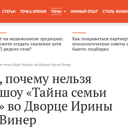
СТАТЬИ
ТОЧКА ЗРЕНИЯ
ТЕМЫ
ЛИЧНЫЙ ОПЫТ
СТИЛЬ ЖИЗН
ст на недюжинную эрудицию:
Как понравиться партнер
жете угадать значение хотя
психологические советы 
3 редких слов?
бьюти-подборка
йна семьи Деда Мороза» во Дворце Ирины Винер
, почему нельзя
 шоу «Тайна семьи
» во Дворце Ирины
Винер