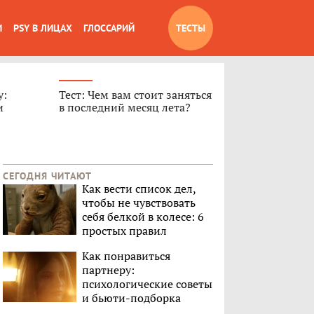
И
PSY В ЛИЦАХ
ГЛОССАРИЙ
ТЕСТЫ
у:
Тест: Чем вам стоит заняться
и
в последний месяц лета?
СЕГОДНЯ ЧИТАЮТ
Как вести список дел,
чтобы не чувствовать
себя белкой в колесе: 6
простых правил
Как понравиться
партнеру:
психологические советы
и бьюти-подборка