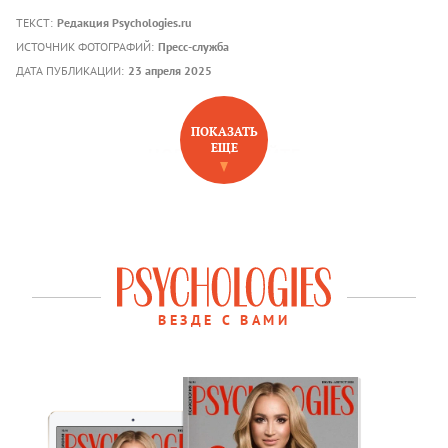
ТЕКСТ:
Редакция Psychologies.ru
ИСТОЧНИК ФОТОГРАФИЙ:
Пресс-служба
ДАТА ПУБЛИКАЦИИ:
23 апреля 2025
ПОКАЗАТЬ
ЕЩЕ
НОВОЕ НА САЙТЕ
ВЕЗДЕ С ВАМИ