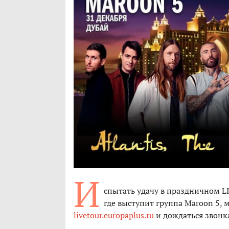
И
спытать удачу в праздничном L
где выступит группа Maroon 5, 
livetour.europaplus.ru
и дождаться звонка