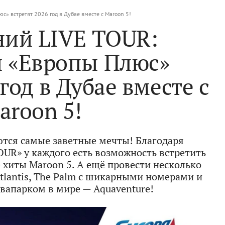
‎» встретят 2026 год в Дубае вместе с Maroon 5!
ний LIVE TOUR:
 «Европы Плюс‎»
год в Дубае вместе с
aroon 5!
тся самые заветные мечты! Благодаря
OUR» у каждого есть возможность встретить
е хиты Maroon 5. А ещё провести несколько
tlantis, The Palm с шикарными номерами и
апарком в мире — Aquaventure!