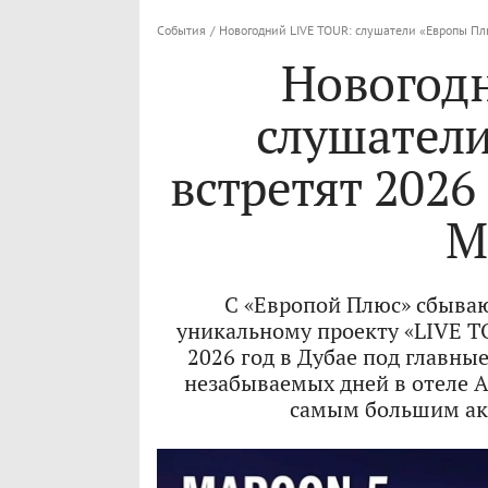
События
/
Новогодний LIVE TOUR: слушатели «Европы Плюс
Новогод
слушатели
встретят 2026 
M
С «Европой Плюс» сбываю
уникальному проекту «LIVE T
2026 год в Дубае под главны
незабываемых дней в отеле A
самым большим акв