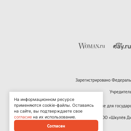
Зарегистрировано Федераль
Учредител
На информационном ресурсе
применяются cookie-файлы.
Оставаясь
Контактные данные для государст
на сайте, вы подтверждаете свое
согласие
на их использование.
Copyright (с) ООО «Шкулёв 
Согласен