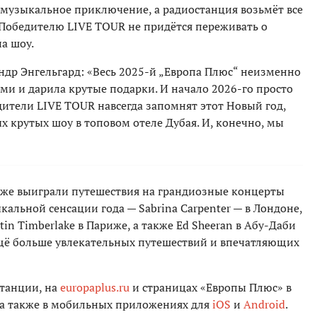
е музыкальное приключение, а радиостанция возьмёт все
. Победителю LIVE TOUR не придётся переживать о
а шоу.
др Энгельгард: «Весь 2025-й „Европа Плюс“ неизменно
ми и дарила крутые подарки. И начало 2026-го просто
дители LIVE TOUR навсегда запомнят этот Новый год,
х крутых шоу в топовом отеле Дубая. И, конечно, мы
уже выиграли путешествия на грандиозные концерты
кальной сенсации года — Sabrina Carpenter — в Лондоне,
in Timberlake в Париже, а также Ed Sheeran в Абу-Даби
ещё больше увлекательных путешествий и впечатляющих
станции, на
europaplus.ru
и страницах «Европы Плюс» в
 а также в мобильных приложениях для
iOS
и
Android
.