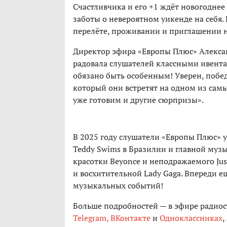
Счастливчика и его +1 ждёт новогодне
заботы о невероятном уикенде на себя
перелёте, проживании и приглашении н
Директор эфира «Европы Плюс» Алексан
радовала слушателей классными ивента
обязано быть особенным! Уверен, побе
который они встретят на одном из самы
уже готовим и другие сюрпризы».
В 2025 году слушатели «Европы Плюс» 
Teddy Swims в Бразилии и главной музы
красотки Beyonce и неподражаемого Just
и восхитительной Lady Gaga. Впереди 
музыкальных событий!
Больше подробностей — в эфире радио
Telegram,
ВКонтакте
и
Одноклассниках
,