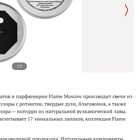
1/5
атов и парфюмерии Flame Moscow производит свечи из
узоры с ротангом, твердые духи, благовония, а также
ора — попурри из натуральной вулканической лавы.
асчитывает 17 уникальных запахов, коллекция Flame
производимой продукции. Натуральные компоненты