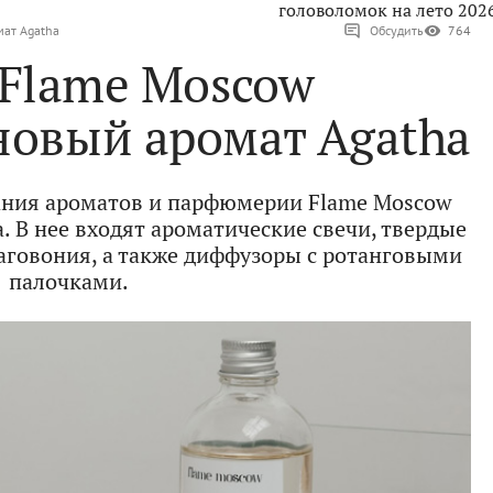
головоломок на лето 202
мат Agatha
Обсудить
764
 Flame Moscow
новый аромат Agatha
ания ароматов и парфюмерии Flame Moscow
. В нее входят ароматические свечи, твердые
благовония, а также диффузоры с ротанговыми
палочками.