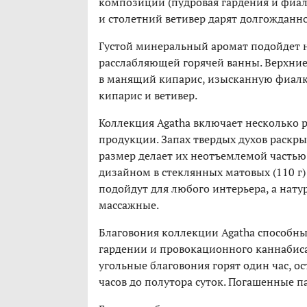
композиции (пудровая гардения и фиал
и столетний ветивер дарят долгождан
Густой минеральный аромат подойдет не
расслабляющей горячей ванны. Верхни
в манящий кипарис, изысканную фиалк
кипарис и ветивер.
Коллекция Agatha включает несколько
продукции. Запах твердых духов раскры
размер делает их неотъемлемой часть
дизайном в стеклянных матовых (110 г)
подойдут для любого интерьера, а нату
массажные.
Благовония коллекции Agatha способ
гардении и провокационного каннабис
угольные благовония горят один час, ос
часов до полутора суток. Погашенные п