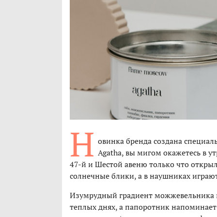
Н
овинка бренда создана специал
Agatha, вы мигом окажетесь в у
47-й и Шестой авеню только что откры
солнечные блики, а в наушниках игра
Изумрудный градиент можжевельника и
теплых днях, а папоротник напоминает