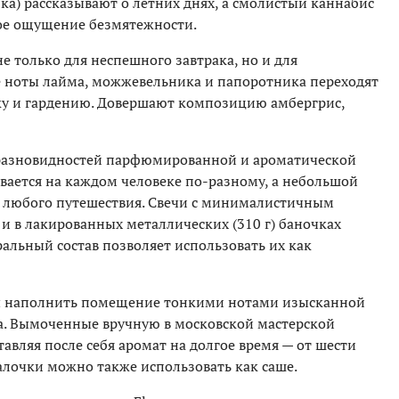
ка) рассказывают о летних днях, а смолистый каннабис
ное ощущение безмятежности.
 только для неспешного завтрака, но и для
е ноты лайма, можжевельника и папоротника переходят
у и гардению. Довершают композицию амбергрис,
 разновидностей парфюмированной и ароматической
вается на каждом человеке по-разному, а небольшой
ю любого путешествия. Свечи с минималистичным
 и в лакированных металлических (310 г) баночках
ральный состав позволяет использовать их как
ны наполнить помещение тонкими нотами изысканной
а. Вымоченные вручную в московской мастерской
тавляя после себя аромат на долгое время — от шести
алочки можно также использовать как саше.