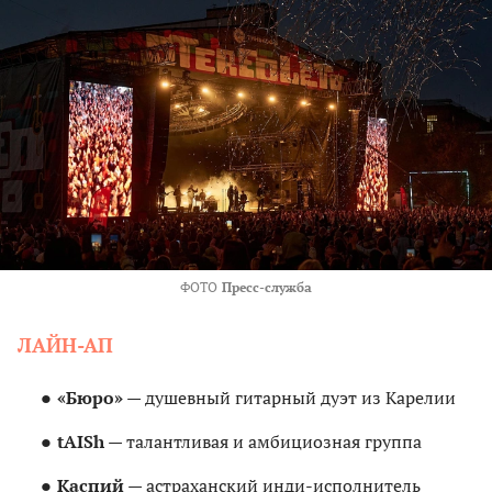
ФОТО
Пресс-служба
ЛАЙН-АП
«Бюро»
— душевный гитарный дуэт из Карелии
tAISh
— талантливая и амбициозная группа
Каспий
— астраханский инди-исполнитель