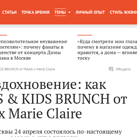
СТАТЬИ
ТОЧКА ЗРЕНИЯ
ТЕМЫ
ЛИЧНЫЙ ОПЫТ
СТИЛЬ ЖИЗН
епозволительное неуважение
«Куда смотрели мои глаза
рителям»: почему фанаты в
почему в магазине одежд
шенстве от концерта Димы
нравится, а дома — вгоняе
ана в Москве
тоску
DS BRUNCH от MAAG x Marie Claire
Обсудить
вдохновение: как
 & KIDS BRUNCH от
 Marie Claire
сквы 24 апреля состоялось по-настоящему