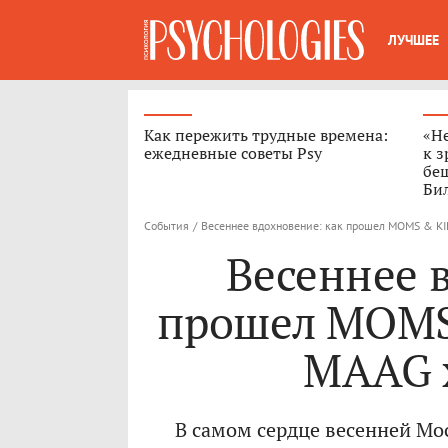
ЛУЧШЕЕ
Как пережить трудные времена:
«Н
ежедневные советы Psy
к з
бе
Бил
События
/
Весеннее вдохновение: как прошел MOMS & KI
Весеннее 
прошел MOMS
MAAG x
В самом сердце весенней Мо