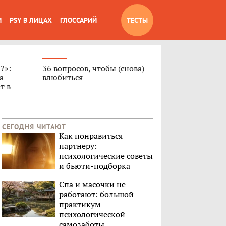
И
PSY В ЛИЦАХ
ГЛОССАРИЙ
ТЕСТЫ
?»:
36 вопросов, чтобы (снова)
а
влюбиться
т в
СЕГОДНЯ ЧИТАЮТ
Как понравиться
партнеру:
психологические советы
и бьюти-подборка
Спа и масочки не
работают: большой
практикум
психологической
самозаботы