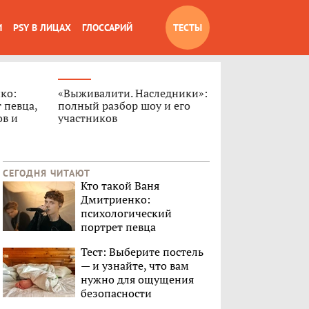
И
PSY В ЛИЦАХ
ГЛОССАРИЙ
ТЕСТЫ
ко:
«Выживалити. Наследники»:
 певца,
полный разбор шоу и его
ов и
участников
СЕГОДНЯ ЧИТАЮТ
Кто такой Ваня
Дмитриенко:
психологический
портрет певца
Тест: Выберите постель
— и узнайте, что вам
нужно для ощущения
безопасности