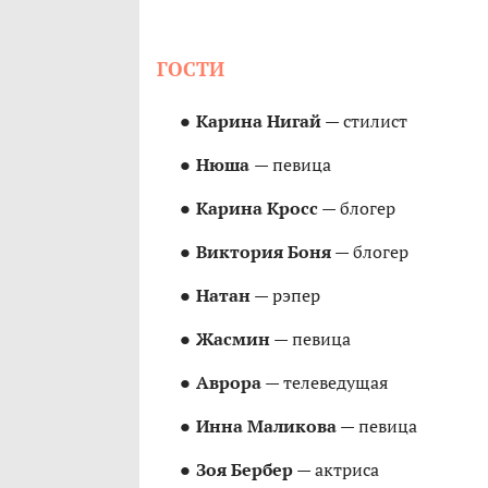
ГОСТИ
Карина Нигай
— стилист
Нюша
— певица
Карина Кросс
— блогер
Виктория Боня
— блогер
Натан
— рэпер
Жасмин
— певица
Аврора
— телеведущая
Инна Маликова
— певица
Зоя Бербер
— актриса