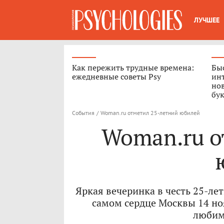
ЛУЧШЕЕ
Как пережить трудные времена:
Быс
ежедневные советы Psy
ин
нов
бук
События
/
Woman.ru отметил 25-летний юбилей
Woman.ru о
Яркая вечеринка в честь 25-ле
самом сердце Москвы 14 но
любим