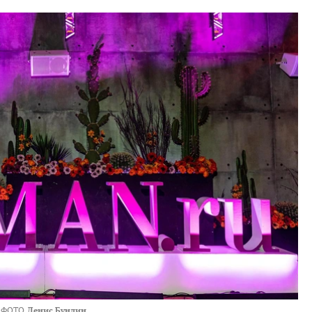
ФОТО
Денис Бундин