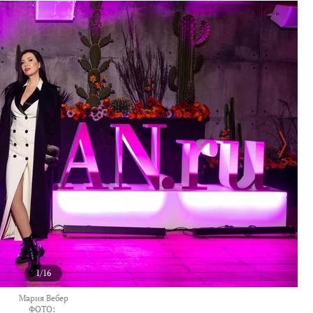
1/16
Мария Вебер
ФОТО: