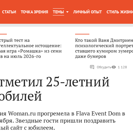
СТАТЬИ
ТОЧКА ЗРЕНИЯ
ТЕМЫ
ЛИЧНЫЙ ОПЫТ
СТИЛЬ ЖИЗН
трый тест на
Кто такой Ваня Дмитриен
теллектуальное истощение:
психологический портрет
ая игра «Ромашка» из семи
ставшего кумиром зумер
в на июль 2026-го
даже бумеров
Обсудить
1 128
тметил 25-летний
юбилей
тия Woman.ru прогремела в Flava Event Dom в
ября. Звездные гости пришли поздравить
ый сайт с юбилеем.