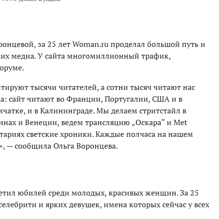
ронцевой, за 25 лет Woman.ru проделал большой путь и
ских медиа. У сайта многомиллионный трафик,
форуме.
ируют тысячи читателей, а сотни тысяч читают нас
а: сайт читают во Франции, Португалии, США и в
мчатке, и в Калининграде. Мы делаем стритстайл в
ннах и Венеции, ведем трансляцию „Оскара“ и Меt
нтариях светские хроники. Каждые полчаса на нашем
», — сообщила Ольга Воронцева.
етил юбилей среди молодых, красивых женщин. За 25
селебрити и ярких девушек, имена которых сейчас у всех