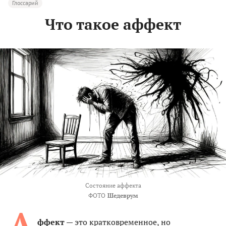
Глоссарий
Что такое аффект
Состояние аффекта
ФОТО
Шедеврум
А
ффект
— это кратковременное, но