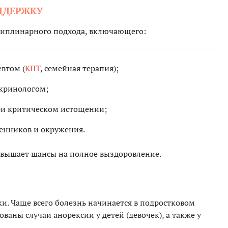
ОДДЕРЖКУ
циплинарного подхода, включающего:
евтом (
КПТ
, семейная терапия);
окринологом;
ри критическом истощении;
енников и окружения.
овышает шансы на полное выздоровление.
и. Чаще всего болезнь начинается в подростковом
ваны случаи анорексии у детей (девочек), а также у