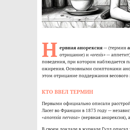
Н
ервная анорексия
— (термин
отрицание) и
«orexis»
— аппетит)
поведения, при котором наблюдается па
ожирения. Основными симптомами анор
этом отрицание поддержания весового
КТО ВВЕЛ ТЕРМИН
Первыми официально описали расстрой
Ласег во Франции в 1873 году — незави
«
anorexia nervosa
» (нервная анорексия),
В своем докладе в журнале Гулл описа