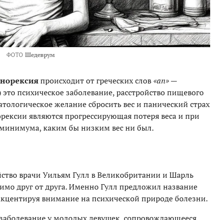
ФОТО
Шедеврум
анорексия
происходит от греческих слов
«an»
—
 это психическое заболевание, расстройство пищевого
тологическое желание сбросить вес и панический страх
ексии являются прогрессирующая потеря веса и при
 минимума, каким бы низким вес ни был.
ство врачи Уильям Гулл в Великобритании и Шарль
симо друг от друга. Именно Гулл предложил название
 акцентируя внимание на психической природе болезни.
л заболевание у молодых девушек, сопровождающееся