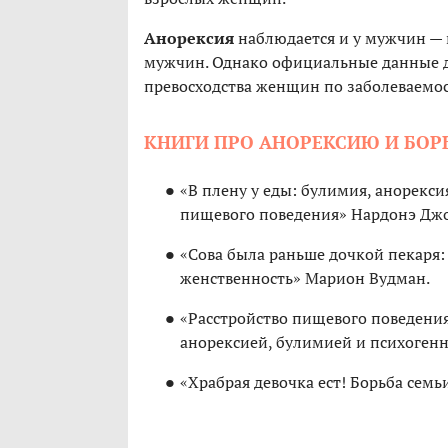
Анорексия
наблюдается и у мужчин —
мужчин. Однако официальные данные д
превосходства женщин по заболеваемос
КНИГИ ПРО АНОРЕКСИЮ И БОРЬ
«В плену у еды: булимия, анорекси
пищевого поведения» Нардонэ Джо
«Сова была раньше дочкой пекаря:
женственность» Марион Вудман.
«Расстройство пищевого поведения
анорексией, булимией и психоген
«Храбрая девочка ест! Борьба семь