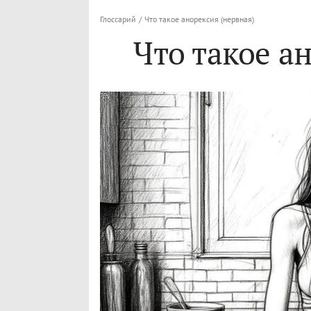
Глоссарий
/
Что такое анорексия (нервная)
Что такое а