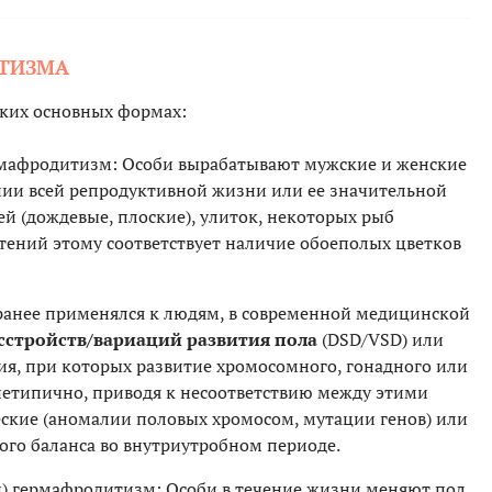
ТИЗМА
ьких основных формах:
мафродитизм: Особи вырабатывают мужские и женские
ии всей репродуктивной жизни или ее значительной
ей (дождевые, плоские), улиток, некоторых рыб
стений этому соответствует наличие обоеполых цветков
 ранее применялся к людям, в современной медицинской
сстройств/вариаций развития пола
(DSD/VSD) или
ния, при которых развитие хромосомного, гонадного или
нетипично, приводя к несоответствию между этими
ские (аномалии половых хромосом, мутации генов) или
ого баланса во внутриутробном периоде.
) гермафродитизм: Особи в течение жизни меняют пол.