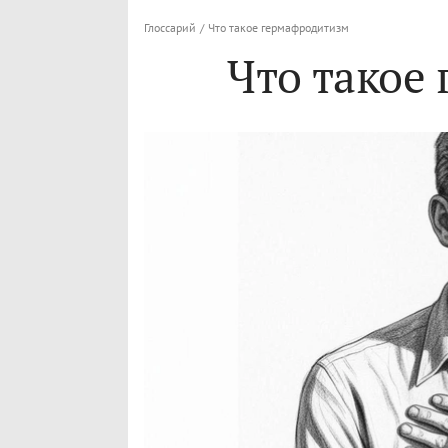
Глоссарий
/
Что такое гермафродитизм
Что такое