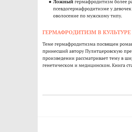
Ложный
гермафродитизм более р
псевдогермафродитизме у девочек
оволосение по мужскому типу.
ГЕРМАФРОДИТИЗМ В КУЛЬТУРЕ
Теме гермафродитизма посвящен роман
принесший автору Пулитцеровскую прем
произведении рассматривает тему в ши
генетическом и медицинском. Книга ста