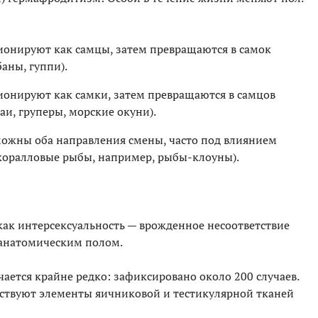
ионируют как самцы, затем превращаются в самок
аны, гуппи).
ионируют как самки, затем превращаются в самцов
и, груперы, морские окуни).
можны оба направления смены, часто под влиянием
коралловые рыбы, например, рыбы-клоуны).
ак интерсексуальность — врожденное несоответствие
анатомическим полом.
ается крайне редко: зафиксировано около 200 случаев.
ствуют элементы яичниковой и тестикулярной тканей