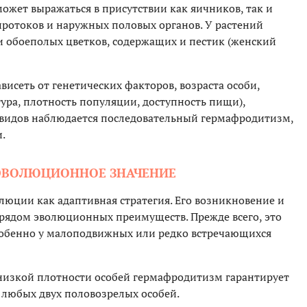
может выражаться в присутствии как яичников, так и
протоков и наружных половых органов. У растений
 обоеполых цветков, содержащих и пестик (женский
исеть от генетических факторов, возраста особи,
ра, плотность популяции, доступность пищи),
 видов наблюдается последовательный гермафродитизм,
.
ЭВОЛЮЦИОННОЕ ЗНАЧЕНИЕ
люции как адаптивная стратегия. Его возникновение и
 рядом эволюционных преимуществ. Прежде всего, это
собенно у малоподвижных или редко встречающихся
низкой плотности особей гермафродитизм гарантирует
 любых двух половозрелых особей.