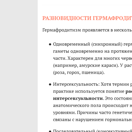
РАЗНОВИДНОСТИ ГЕРМАФРОДИ
Гермафродитизм проявляется в нескол
Одновременный (синхронный) гер
гаметы одновременно на протяжен
части. Характерен для многих черв
(например, амурские караси). У ра
(роза, горох, пшеница).
Интерсексуальность: Хотя термин
практике используется понятие
ра
интерсексуальности
. Это состоя
анатомического пола происходит 
уровнями. Причины часто генетиче
связаны с нарушением гормональн
Последовательный (консекутивный