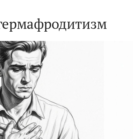
 гермафродитизм