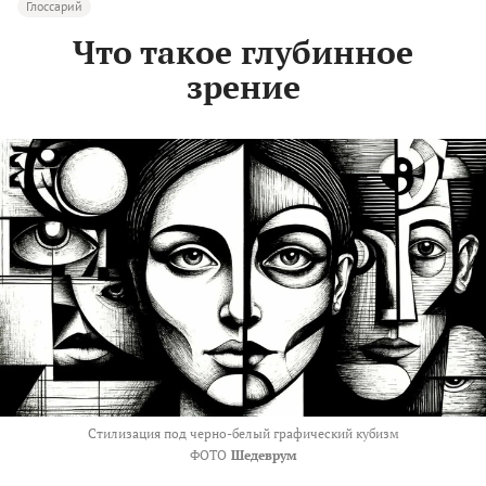
Глоссарий
Что такое глубинное
зрение
Стилизация под
черно-белый графический кубизм
ФОТО
Шедеврум