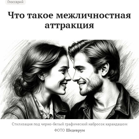
Глоссарий
Что такое межличностная
аттракция
Стилизация под черно-белый
графический набросок карандашом
ФОТО
Шедеврум