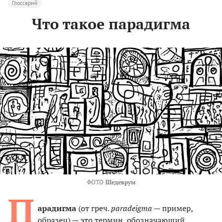
Глоссарий
Что такое парадигма
ФОТО
Шедеврум
П
арадигма
(от греч.
paradeigma
— пример,
образец) — это термин, обозначающий