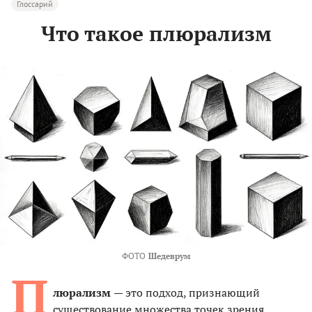
Глоссарий
Что такое плюрализм
ФОТО
Шедеврум
П
люрализм
— это подход, признающий
существование множества точек зрения,