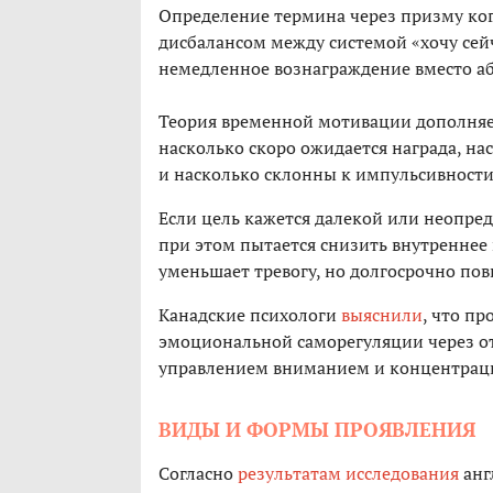
Определение термина через призму ко
дисбалансом между системой «хочу сей
немедленное вознаграждение вместо аб
Теория временной мотивации дополняет
насколько скоро ожидается награда, на
и насколько склонны к импульсивности
Если цель кажется далекой или неопре
при этом пытается снизить внутренне
уменьшает тревогу, но долгосрочно повы
Канадские психологи
выяснили
, что п
эмоциональной саморегуляции через отк
управлением вниманием и концентраци
ВИДЫ И ФОРМЫ ПРОЯВЛЕНИЯ
Согласно
результатам исследования
анг