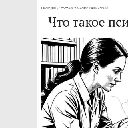
Глоссарий
/
Что такое психолог клинический
Что такое пс