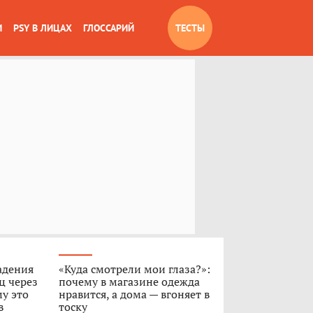
И
PSY В ЛИЦАХ
ГЛОССАРИЙ
ТЕСТЫ
адения
«Куда смотрели мои глаза?»:
ц через
почему в магазине одежда
му это
нравится, а дома — вгоняет в
в
тоску