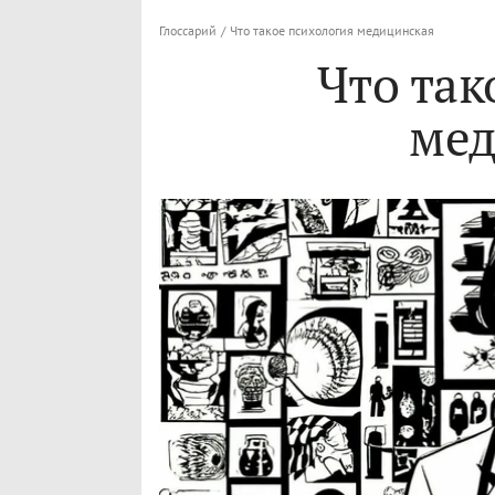
Глоссарий
/
Что такое психология медицинская
Что так
мед