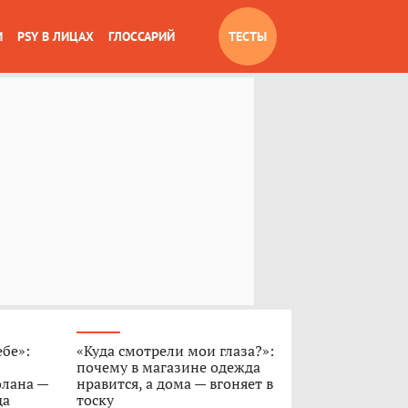
И
PSY В ЛИЦАХ
ГЛОССАРИЙ
ТЕСТЫ
ебе»:
«Куда смотрели мои глаза?»:
почему в магазине одежда
олана —
нравится, а дома — вгоняет в
да
тоску