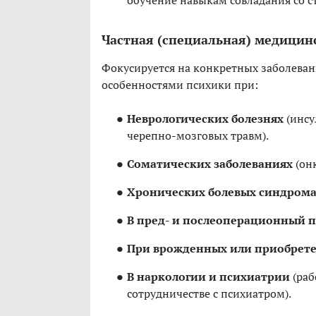
обучение навыкам совладания со ст
Частная (специальная) медицин
Фокусируется на конкретных заболевани
особенностями психики при:
Неврологических болезнях
(инсу
черепно-мозговых травм).
Соматических заболеваниях
(онк
Хронических болевых синдрома
В пред- и послеоперационный п
При врожденных или приобрете
В наркологии и психиатрии
(раб
сотрудничестве с психиатром).