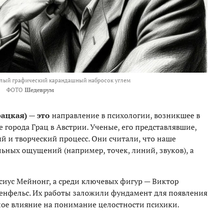
лый графический карандашный набросок углем
ФОТО
Шедеврум
ацкая) — это
направление в психологии, возникшее в
е города Грац в Австрии. Ученые, его представлявшие,
й и творческий процесс. Они считали, что наше
льных ощущений (например, точек, линий, звуков), а
иус Мейнонг, а среди ключевых фигур — Виктор
ренфельс. Их работы заложили фундамент для появления
ное влияние на понимание целостности психики.