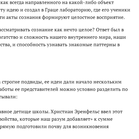
как всегда направленного на какой-либо объект
ту идею и создал в Граце лабораторию, где его ученики
эти акты сознания формируют целостное восприятие.
ссматривать сознание как нечто целое? Ответ был в
огатство и сложность нашего внутреннего мира, наши
ства, и способность узнавать знакомые паттерны в
а строгие подвиды, ее идеи дали начало нескольким
боты ее представителей можно условно разделить по
тывали:
авное детище школы. Христиан Эренфельс ввел этот
войства, которые наш разум добавляет» к сумме
прямую подготовили почву для возникновения