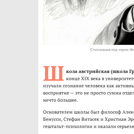
Стилизация под
черно-бе
Ш
кола австрийская (школа Гр
конце XIX века в университет
изучали сознание человека как активны
восприятие — это не просто сумма отде
нечто большее.
Основателем школы был философ Алекс
Бенусси, Стефан Витасек и Христиан Э
гештальт-психологии и оказали серьез