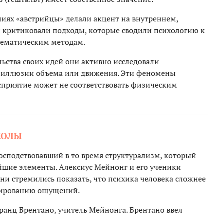
ниях «австрийцы» делали акцент на внутреннем,
и критиковали подходы, которые сводили психологию к
тематическим методам.
ьства своих идей они активно исследовали
 иллюзии объема или движения. Эти феномены
сприятие может не соответствовать физическим
КОЛЫ
господствовавший в то время структурализм, который
йшие элементы. Алексиус Мейнонг и его ученики
ни стремились показать, что психика человека сложнее
нированию ощущений.
анц Брентано, учитель Мейнонга. Брентано ввел