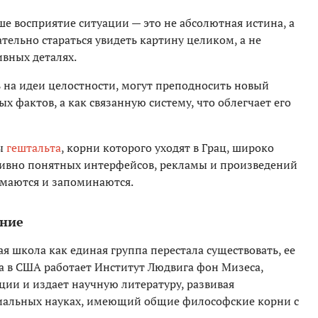
е восприятие ситуации — это не абсолютная истина, а
тельно стараться увидеть картину целиком, а не
ивных деталях.
 на идеи целостности, могут преподносить новый
х фактов, а как связанную систему, что облегчает его
ы
гештальта
, корни которого уходят в Грац, широко
тивно понятных интерфейсов, рекламы и произведений
имаются и запоминаются.
ение
ая школа как единая группа перестала существовать, ее
а в США работает Институт Людвига фон Мизеса,
ии и издает научную литературу, развивая
циальных науках, имеющий общие философские корни с