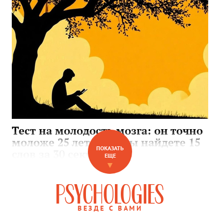
Тест на молодость мозга: он точно
моложе 25 лет, если вы найдете 15
ПОКАЗАТЬ
слов за 30 секунд
ЕЩЕ
▼
ВЕЗДЕ С ВАМИ