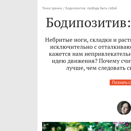
Точка зрения
/
Бодипозитив: свобода быть собой
Бодипозитив:
Небритые ноги, складки и раст
исключительно с отталкиваю
кажется нам непривлекательн
идею движения? Почему счит
лучше, чем следовать 
Познать с