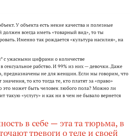
ъект. У объекта есть некие качества и полезные
й должен всегда иметь «товарный вид», то ты
овать. Именно так рождается «культура насилия», на
я* с ужасными цифрами о количестве
 сексуальное рабство. И 99% из них — девочки. Даже
о, предназначены не для женщин. Если мы говорим, что
значения, то кто тогда те, кто платят за «право»
то это может быть человек любого пола? Можно ли
т такую «услугу» и как ни в чем не бывало вернется
ность в себе — эта та тюрьма, в
очают тревоги о теле и своей