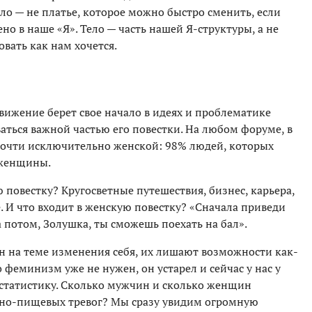
ло — не платье, которое можно быстро сменить, если
но в наше «Я». Тело — часть нашей Я-структуры, а не
ать как нам хочется.
вижение берет свое начало в идеях и проблематике
аться важной частью его повестки. На любом форуме, в
почти исключительно женской: 98% людей, которых
 женщины.
повестку? Кругосветные путешествия, бизнес, карьера,
е. И что входит в женскую повестку? «Сначала приведи
 а потом, Золушка, ты сможешь поехать на бал».
 на теме изменения себя, их лишают возможности как-
о феминизм уже не нужен, он устарел и сейчас у нас у
а статистику. Сколько мужчин и сколько женщин
сно-пищевых тревог? Мы сразу увидим огромную