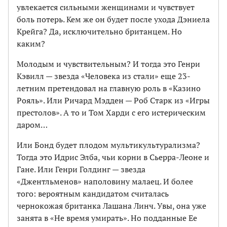
увлекается сильными женщинами и чувствует
боль потерь. Кем же он будет после ухода Дэниела
Крейга? Да, исключительно британцем. Но
каким?
Молодым и чувствительным? И тогда это Генри
Кэвилл — звезда «Человека из стали» еще 23-
летним претендовал на главную роль в «Казино
Рояль». Или Ричард Мэдден — Роб Старк из «Игры
престолов». А то и Том Харди с его истерическим
даром…
Или Бонд будет плодом мультикультурализма?
Тогда это Идрис Элба, чьи корни в Сьерра-Леоне и
Гане. Или Генри Голдинг — звезда
«Джентльменов» наполовину малаец. И более
того: вероятным кандидатом считалась
чернокожая британка Лашана Линч. Увы, она уже
занята в «Не время умирать». Но подданные Ее