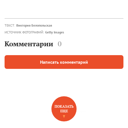
ТЕКСТ:
Виктория Белопольская
ИСТОЧНИК ФОТОГРАФИЙ:
Getty Images
Комментарии
0
Написать комментарий
ПОКАЗАТЬ
ЕЩЕ
НОВОЕ НА САЙТЕ