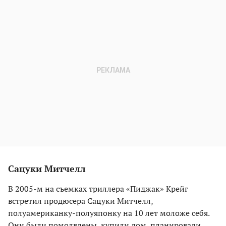
Сацуки Митчелл
В 2005-м на съемках триллера «Пиджак» Крейг
встретил продюсера Сацуки Митчелл,
полуамериканку-полуяпонку на 10 лет моложе себя.
Они были помолвлены, купили дом, планировали