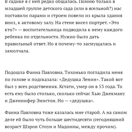
В садике я с ней редко общалась. Помню только в
младшей группе детского сада (или в ясельной?) нас
поставили парами и строем повели из крыла здания
вниз, к актовому залу. На стене висел портрет. «Это
кто?» — воспитательница подводила к нему каждого
ребенка по отдельности. Нужно было дать
правильный ответ. Но я почему-то засмущалась и
замолчала.
Подошла Фаина Павловна. Тихонько погладила меня
по голове и подсказала: «Дедушка Ленин». Такой вот
был у всех родственник. Кстати, умер он в 53 года. То
есть ему было столько, сколько сейчас Хью Джекману
и Дженнифер Энистон. Но — «дедушка».
Фаина Павловна тоже казалась мне старой. А на самом
деле ей было чуть больше шестидесяти (сегодняшний
возраст Шэрон Стоун и Мадонны, между прочим).