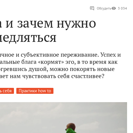
Обсудить
3 034
а и зачем нужно
медляться
чное и субъективное переживание. Успех и
льные блага «кормят» эго, в то время как
тогревшись душой, можно покорять новые
ет нам чувствовать себя счастливее?
ь себя
Практики how to