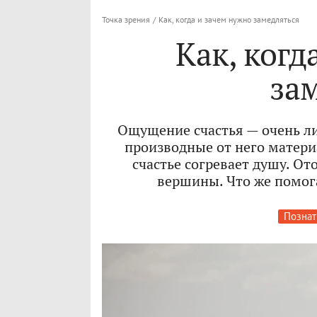
Точка зрения
/
Как, когда и зачем нужно замедляться
Как, когд
за
Ощущение счастья — очень ли
производные от него материа
счастье согревает душу. О
вершины. Что же помога
Познат