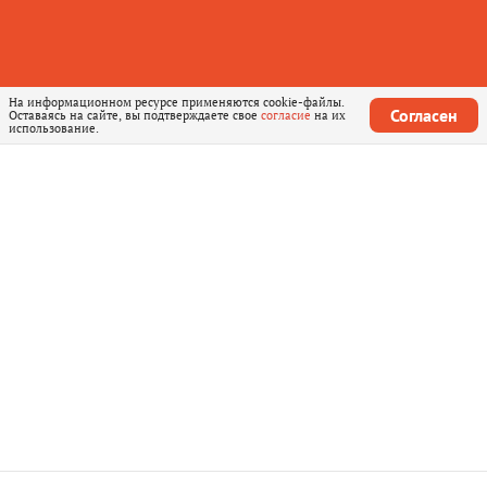
На информационном ресурсе применяются cookie-файлы.
Согласен
Оставаясь на сайте, вы подтверждаете свое
согласие
на их
использование.