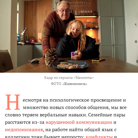
Кадр из сериала «Мамонты»
ФОТО
«Кинопоиск»
Н
есмотря на психологическое просвещение и
множество новых способов общения, мы все
словно теряем вербальные навыки. Семейные пары
расстаются из-за
нарушенной коммуникации
и
недопонимания
, на работе найти общий язык с
коллегами тоже бывает непросто:
конфликты
и