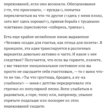
переживаний, если они возникли. Обесценивание
(«то, что произошло, — ерунда»), попытка
переключиться на что-то другое («здесь у меня плохо,
зато вот здесь хорошо!»), прямая борьба с трудными
чувствами (пресловутое «соберись, тряпка»).
Есть еще крайне нелюбимое мною выражение
«Человек создан для счастья, как птица для полета». В
принципе, эта идея транслируется в различных
вариантах довольно активно и часто. И какое у нее
следствие? Получается, что если вы горюете, плачете,
у вас тяжелое эмоциональное состояние или вы
просто не ощущаете себя счастливым, — то с вами что-
то не так. «Ты что грустишь, бродяга, а ну-ка
улыбнись!» — меня с детства передергивали эти
строчки из популярной песни. Всем улыбаться и
радоваться, а горе, тоску или, например, уныние
спрячьте подальше или поскорее из этих
переживаний уходите.