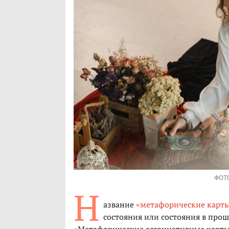
ФОТ
Н
азвание
«метафорические карт
состояния или состояния в про