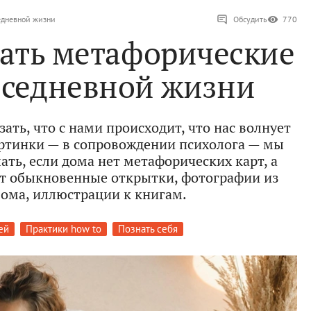
едневной жизни
Обсудить
770
вать метафорические
вседневной жизни
ать, что с нами происходит, что нас волнует
ртинки — в сопровождении психолога — мы
ать, если дома нет метафорических карт, а
ут обыкновенные открытки, фотографии из
ома, иллюстрации к книгам.
ей
Практики how to
Познать себя