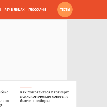
И
PSY В ЛИЦАХ
ГЛОССАРИЙ
ТЕСТЫ
ебе»:
Как понравиться партнеру:
психологические советы и
олана —
бьюти-подборка
да