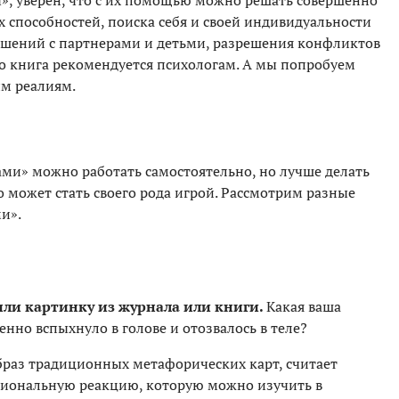
», уверен, что с их помощью можно решать совершенно
х способностей, поиска себя и своей индивидуальности
ношений с партнерами и детьми, разрешения конфликтов
го книга рекомендуется психологам. А мы попробуем
им реалиям.
и» можно работать самостоятельно, но лучше делать
о может стать своего рода игрой. Рассмотрим разные
и».
ли картинку из журнала или книги.
Какая ваша
енно вспыхнуло в голове и отозвалось в теле?
раз традиционных метафорических карт, считает
иональную реакцию, которую можно изучить в