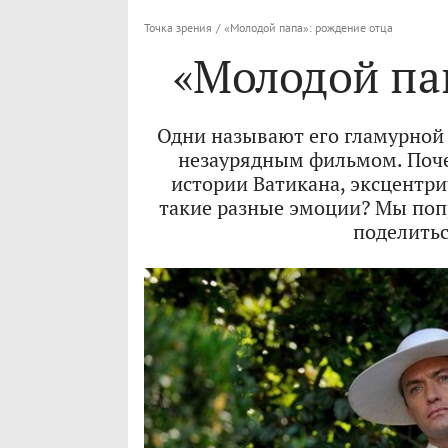
Точка зрения
/
«Молодой папа»: рождение отца
«Молодой па
Одни называют его гламурной 
незаурядным фильмом. Поче
истории Ватикана, эксцентр
такие разные эмоции? Мы поп
поделитьс