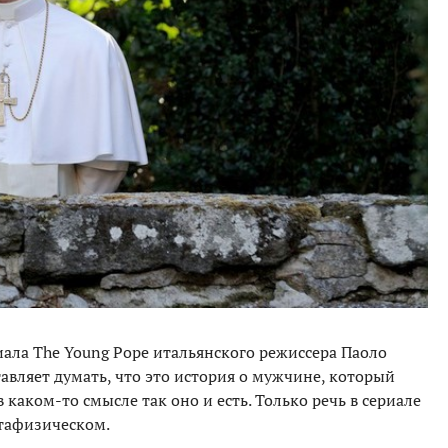
иала The Young Pope итальянского режиссера Паоло
авляет думать, что это история о мужчине, который
в каком-то смысле так оно и есть. Только речь в сериале
етафизическом.