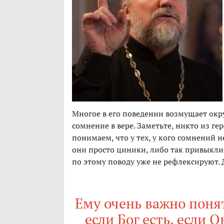
Многое в его поведении возмущает ок
сомнение в вере. Заметьте, никто из ге
понимаем, что у тех, у кого сомнений не
они просто циники, либо так привыкли 
по этому поводу уже не рефлексируют. Д
Ему очень важно понят
если Бог есть, если 