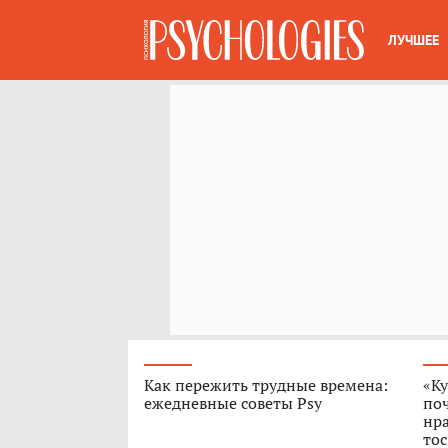
ЛУЧШЕЕ
Как пережить трудные времена:
«Ку
ежедневные советы Psy
поч
нра
тос