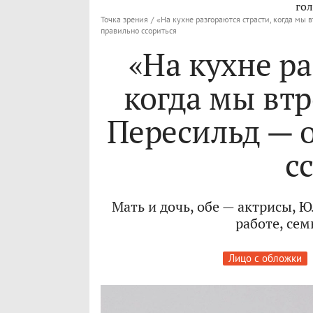
гол
Точка зрения
/
«На кухне разгораются страсти, когда мы 
правильно ссориться
«На кухне ра
когда мы вт
Пересильд — о
с
Мать и дочь, обе — актрисы, 
работе, сем
Лицо с обложки