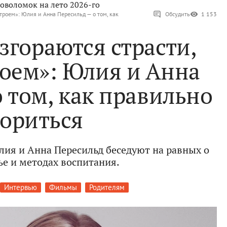
оволомок на лето 2026-го
втроем»: Юлия и Анна Пересильд — о том, как
Обсудить
1 153
згораются страсти,
роем»: Юлия и Анна
 том, как правильно
сориться
Юлия и Анна Пересильд беседуют на равных о
ье и методах воспитания.
Интервью
Фильмы
Родителям