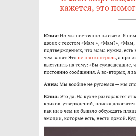
кажется, это помо
Юлия:
Но мы постоянно на связи. Я по
двоих с текстом «Мам!», «Мам?», «Мам, а
подтверждениях, что мама нужна, есть 
чем занят. Это
не про контроль
, а про 
выступить на тему: «Вы сумасшедшие, ч
постоянно сообщения. А во-вторых, я зан
Анна:
Мы вообще не ругаемся — мы сп
Юлия:
Это да. На кухне разгораются стр
криков, утверждений, поиска доказател
как ни в чем не бывало обсуждать планы 
эмоции, которые есть, нести домой. Куд