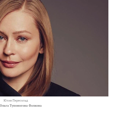
Юлия Пересильд
Ольга Тупоногова-Волкова