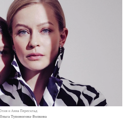
Юлия и Анна Пересильд
Ольга Тупоногова-Волкова