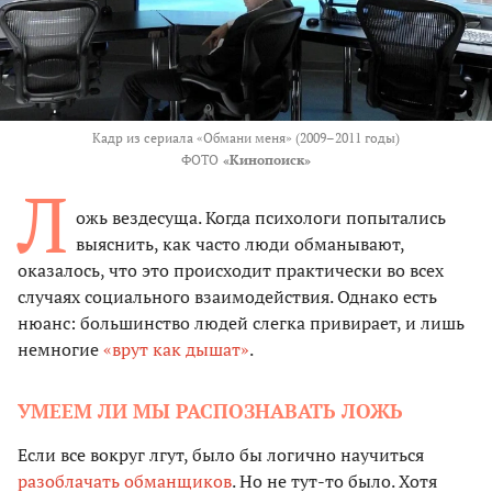
Кадр из сериала «Обмани меня» (2009–2011 годы)
ФОТО
«Кинопоиск»
Л
ожь вездесуща. Когда психологи попытались
выяснить, как часто люди обманывают,
оказалось, что это происходит практически во всех
случаях социального взаимодействия. Однако есть
нюанс: большинство людей слегка привирает, и лишь
немногие
«врут как дышат»
.
УМЕЕМ ЛИ МЫ РАСПОЗНАВАТЬ ЛОЖЬ
Если все вокруг лгут, было бы логично научиться
разоблачать обманщиков
. Но не тут-то было. Хотя