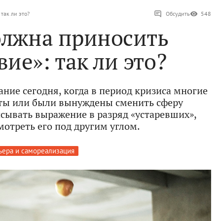
так ли это?
Обсудить
548
олжна приносить
ие»: так ли это?
ние сегодня, когда в период кризиса многие
оты или были вынуждены сменить сферу
исывать выражение в разряд «устаревших»,
мотреть его под другим углом.
ьера и самореализация