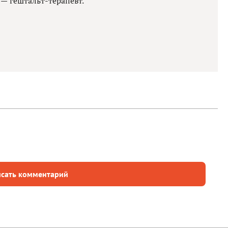
 —
гештальт-терапевт.
сать комментарий