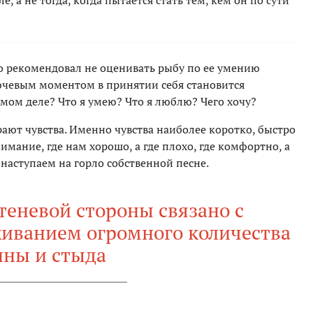
е, а не тогда, когда пытается стать тем, кем он по сути
но рекомендовал не оценивать рыбу по ее умению
лючевым моментом в принятии себя становится
самом деле? Что я умею? Что я люблю? Чего хочу?
ают чувства. Именно чувства наиболее коротко, быстро
имание, где нам хорошо, а где плохо, где комфортно, а
е наступаем на горло собственной песне.
теневой стороны связано с
иванием огромного количества
ины и стыда