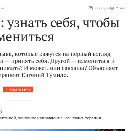
ься
Обсудить
2 363
: узнать себя, чтобы
мениться
ыва, которые кажутся на первый взгляд
— принять себя. Другой — измениться и
онимать? И может, они связаны? Объясняет
ерапевт Евгений Тумило.
Познать себя
о
актикой, основное направление - гештальт-терапия