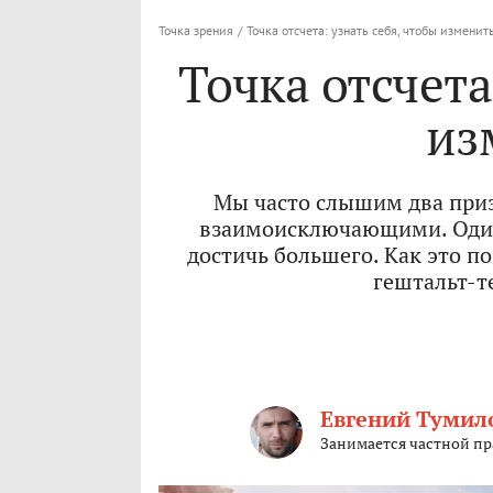
Точка зрения
/
Точка отсчета: узнать себя, чтобы изменит
Точка отсчета
из
Мы часто слышим два приз
взаимоисключающими. Один 
достичь большего. Как это п
гештальт-т
Евгений Тумил
Занимается частной пр