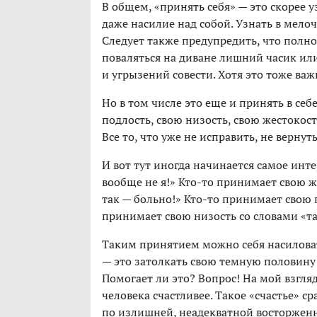
В общем, «принять себя» — это скорее у
даже насилие над собой. Узнать в мелоч
Следует также предупредить, что полно
поваляться на диване лишний часик ил
и угрызений совести. Хотя это тоже важ
Но в том числе это еще и принять в себ
подлость, свою низость, свою жестокость
Все то, что уже не исправить, не вернуть
И вот тут иногда начинается самое инте
вообще не я!» Кто-то принимает свою же
так — больно!» Кто-то принимает свою п
принимает свою низость со словами «так
Таким принятием можно себя насиловать
— это затолкать свою темную половину 
Помогает ли это? Вопрос! На мой взгля
человека счастливее. Такое «счастье» 
по излишней, неадекватной восторженн