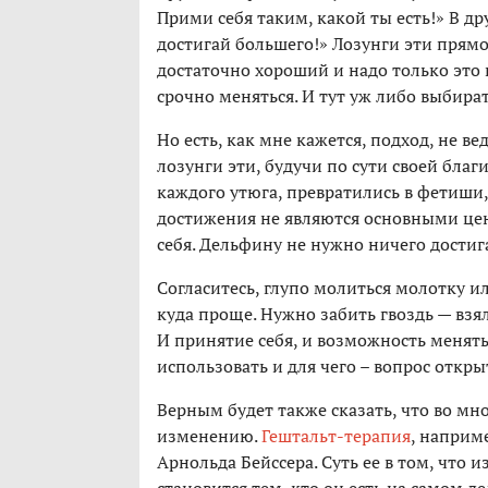
Прими себя таким, какой ты есть!» В д
достигай большего!» Лозунги эти прямо
достаточно хороший и надо только это 
срочно меняться. И тут уж либо выбират
Но есть, как мне кажется, подход, не в
лозунги эти, будучи по сути своей бла
каждого утюга, превратились в фетиши,
достижения не являются основными це
себя. Дельфину не нужно ничего достиг
Согласитесь, глупо молиться молотку и
куда проще. Нужно забить гвоздь — взя
И принятие себя, и возможность менять
использовать и для чего ­– вопрос откр
Верным будет также сказать, что во мн
изменению.
Гештальт-терапия
, наприм
Арнольда Бейссера. Суть ее в том, что 