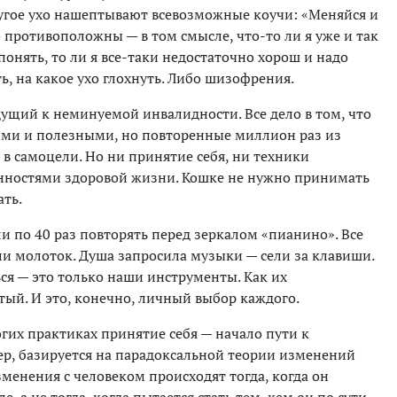
ругое ухо нашептывают всевозможные коучи: «Меняйся и
 противоположны — в том смысле, что-то ли я уже и так
понять, то ли я все-таки недостаточно хорош и надо
ь, на какое ухо глохнуть. Либо шизофрения.
едущий к неминуемой инвалидности. Все дело в том, что
гими и полезными, но повторенные миллион раз из
 в самоцели. Но ни принятие себя, ни техники
нностями здоровой жизни. Кошке не нужно принимать
ать.
ли по 40 раз повторять перед зеркалом «пианино». Все
ли молоток. Душа запросила музыки — сели за клавиши.
ся — это только наши инструменты. Как их
ытый. И это, конечно, личный выбор каждого.
огих практиках принятие себя — начало пути к
ер, базируется на парадоксальной теории изменений
изменения с человеком происходят тогда, когда он