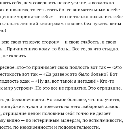
знать себя, чем совершить некое усилие, а возможно
ах и нюансах, то есть стать более внимательным к себе.
ценное «принятие себя» — это не только позволить себе
и слопать лишний килограмм плюшек без чувства вины
но!
е всю свою теневую сторону — и свою слабость, и свою
... Причиненную кому-то боль... Все то, за что стыдно.
, не склеить.
ресное. Кто-то принимает свою подлость вот так — «Это
стокость вот так — «Да разве ж это было больно? Вот
одлость эдак — «Ну да, вот такой я негодяй!» Кто-то
 мир устроен». Но это все не принятие. Это отрицание.
 до бесконечности. Но самое большее, что получится,
поглубже в чулан и повесить на него амбарный замок.
д, отрицание целой половины себя точно не делает
сразу видно — по истеричным манерам, по вспыльчивости,
ости, по неискренности и подозрительности.